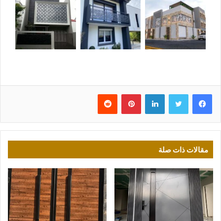
فيسبوك
تويتر
لينكدإن
بينتيريست
مقالات ذات صلة