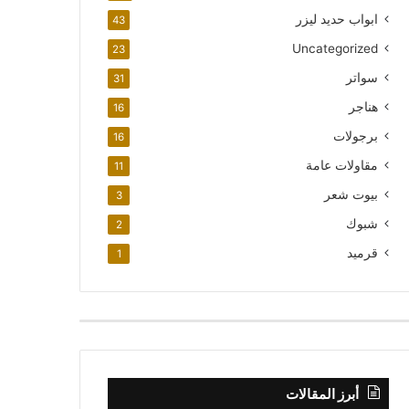
ابواب حديد ليزر
43
Uncategorized
23
سواتر
31
هناجر
16
برجولات
16
مقاولات عامة
11
بيوت شعر
3
شبوك
2
قرميد
1
أبرز المقالات