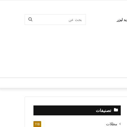
بحث
د ليزر
عن
تصنيفات
مظلات
118