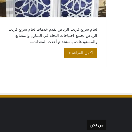
سواتر
وحواجز
منزلية
اسعار
لحام سريع قريب الرياض نقدم خدمات لحام سريع قريب
سواتر
الرياض لجميع احتياجات اللحام في المنازل والمصانع
الحوش
والمستودعات، باستخدام أحدث المعدات…
والسطح
أكمل القراءة »
سواتر وحواجز منزلي
الحوش والسطح
من نحن