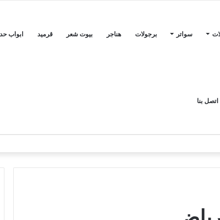
ات
سواتر
برجولات
هناجر
بيوت شعر
قرميد
ابواب حدي
اتصل بنا
رياض