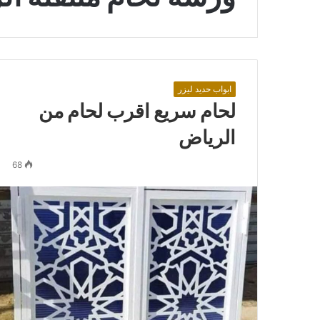
ابواب حديد ليزر
لحام سريع اقرب لحام من
الرياض
68