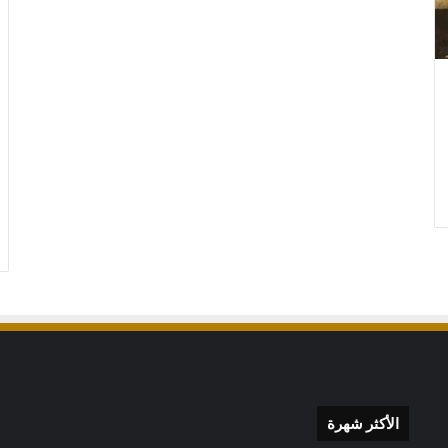
ابواب
كلادينج
المنيوم
في
الرياض
ة اسعار سواتر
ابواب كلادينج المنيوم في الرياض
الأكثر شهرة