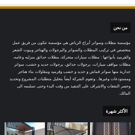
من نحن
مؤسسة مظلات وسواتر أبراج الرياض هي مؤسسة تتكون من فريق عمل
متخصص في تركيب المظلات والسواتر والبرجولات والهناجر وبيوت الشعر
والقرميد بأنواعها : مظلات سيارات متحركة، مظلات حدائق منزليه وعامه،
مظلات مواقف سيارات، برجولات حدائق، برجولات حديد و خشب، سواتر
جدارية منها سواتر قماش و حديد و خشب وقرميد ومقاولات بناء هناجر
ومستودعات وغيرها.. وتقوم الشركة أيضاً بتحليل متطلبات المشروع وتحديد
وحصر النفقات والاشراف على التنفيذ من وقت البدء وحتى تسليمه الى
المالك.
الأكثر شهرة