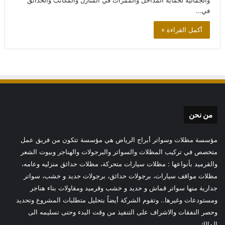
والجمالية لحماية المداخل والممرات في المنازل والمكاتب والحدائق
في…
أكمل القراءة »
من نحن
مؤسسة مظلات وسواتر أبراج الرياض هي مؤسسة تتكون من فريق عمل
متخصص في تركيب المظلات والسواتر والبرجولات والهناجر وبيوت الشعر
والقرميد بأنواعها : مظلات سيارات متحركة، مظلات حدائق منزليه وعامه،
مظلات مواقف سيارات، برجولات حدائق، برجولات حديد و خشب، سواتر
جدارية منها سواتر قماش و حديد و خشب وقرميد ومقاولات بناء هناجر
ومستودعات وغيرها.. وتقوم الشركة أيضاً بتحليل متطلبات المشروع وتحديد
وحصر النفقات والاشراف على التنفيذ من وقت البدء وحتى تسليمه الى
المالك.