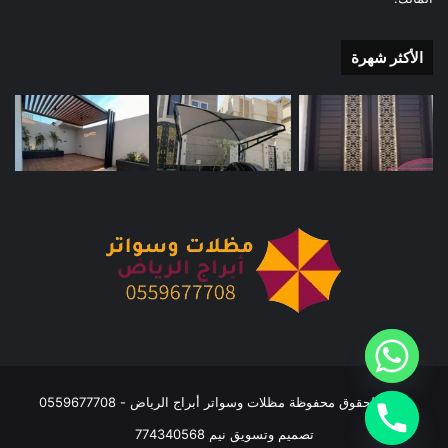
الأكثر شهرة
جميع الحقوق محفوظة مظلات وسواتر أبراج الرياض - 0559677708
تصميم وتسويق نيم 774340568