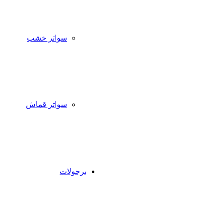
سواتر خشب
سواتر قماش
برجولات