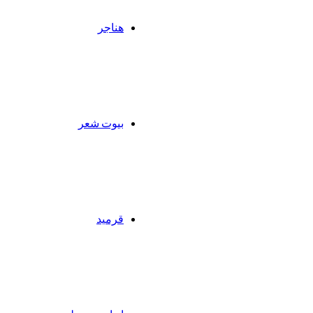
هناجر
بيوت شعر
قرميد