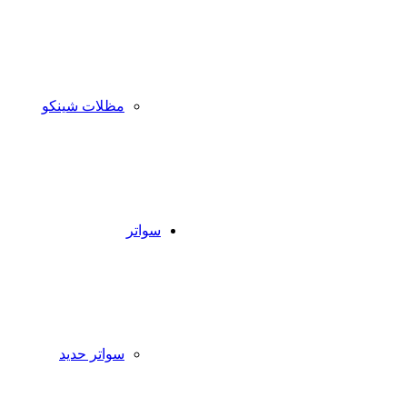
مظلات شينكو
سواتر
سواتر حديد