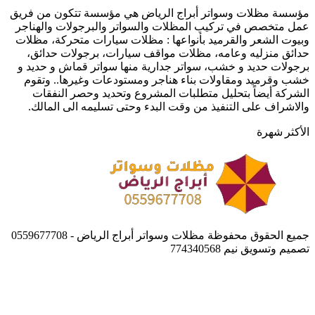
والمواصفات
منزلية
مؤسسة مظلات وسواتر أبراج الرياض هي مؤسسة تتكون من فريق
اسعار
عمل متخصص في تركيب المظلات والسواتر والبرجولات والهناجر
سواتر
وبيوت الشعر والقرميد بأنواعها : مظلات سيارات متحركة، مظلات
الحوش
حدائق منزليه وعامه، مظلات مواقف سيارات، برجولات حدائق،
والسطح
برجولات حديد و خشب، سواتر جدارية منها سواتر قماش و حديد و
خشب وقرميد ومقاولات بناء هناجر ومستودعات وغيرها.. وتقوم
الشركة أيضاً بتحليل متطلبات المشروع وتحديد وحصر النفقات
والاشراف على التنفيذ من وقت البدء وحتى تسليمه الى المالك.
الأكثر شهرة
جميع الحقوق محفوظة مظلات وسواتر أبراج الرياض - 0559677708
تصميم وتسويق نيم 774340568
زر
الذهاب
إلى
الأعلى