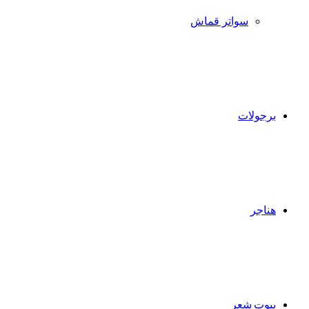
سواتر قماش
برجولات
هناجر
بيوت شعر