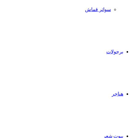
سواتر قماش
برجولات
هناجر
بيوت شعر