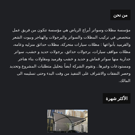
من نحن
مؤسسة مظلات وسواتر أبراج الرياض هي مؤسسة تتكون من فريق عمل
متخصص في تركيب المظلات والسواتر والبرجولات والهناجر وبيوت الشعر
والقرميد بأنواعها : مظلات سيارات متحركة، مظلات حدائق منزليه وعامه،
مظلات مواقف سيارات، برجولات حدائق، برجولات حديد و خشب، سواتر
جدارية منها سواتر قماش و حديد و خشب وقرميد ومقاولات بناء هناجر
ومستودعات وغيرها.. وتقوم الشركة أيضاً بتحليل متطلبات المشروع وتحديد
وحصر النفقات والاشراف على التنفيذ من وقت البدء وحتى تسليمه الى
المالك.
الأكثر شهرة