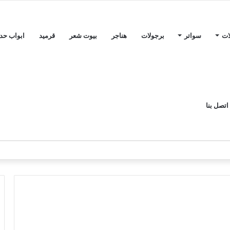
ات
سواتر
برجولات
هناجر
بيوت شعر
قرميد
ابواب حدي
اتصل بنا