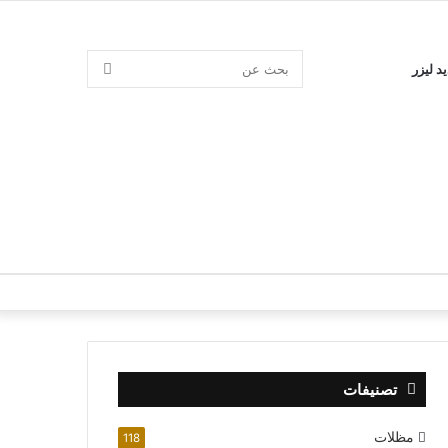
بحث
د ليزر
عن
تصنيفات
مظلات
118