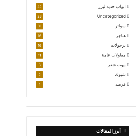
ابواب حديد ليزر
42
Uncategorized
23
سواتر
31
هناجر
16
برجولات
16
مقاولات عامة
11
بيوت شعر
3
شبوك
2
قرميد
1
أبرز المقالات