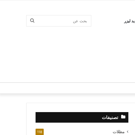
بحث
د ليزر
عن
تصنيفات
مظلات
118