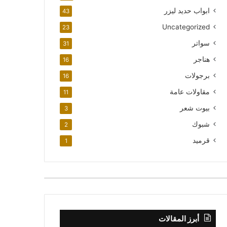
ابواب حديد ليزر
43
Uncategorized
23
سواتر
31
هناجر
16
برجولات
16
مقاولات عامة
11
بيوت شعر
3
شبوك
2
قرميد
1
أبرز المقالات