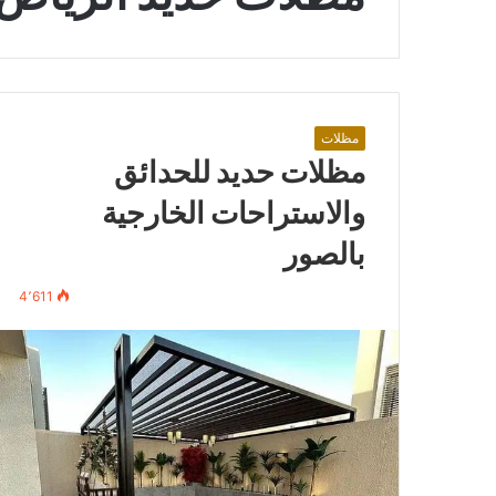
مظلات
مظلات حديد للحدائق
والاستراحات الخارجية
بالصور
4٬611