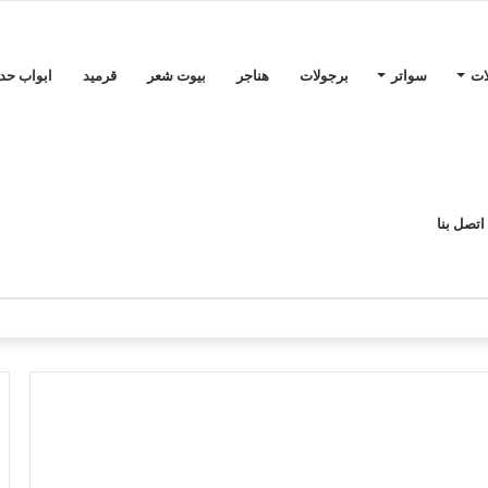
ات
سواتر
برجولات
هناجر
بيوت شعر
قرميد
ابواب حدي
اتصل بنا