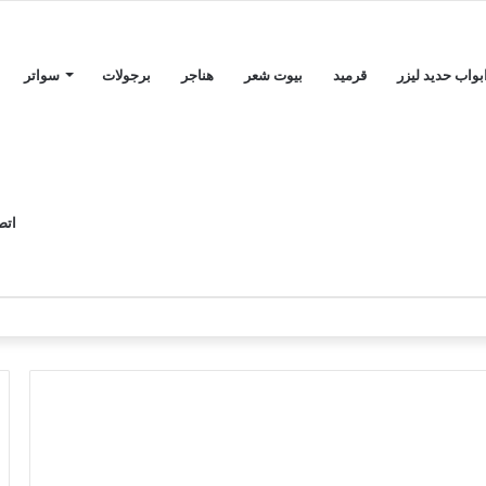
بواب حديد ليزر
قرميد
بيوت شعر
هناجر
برجولات
سواتر
اتص