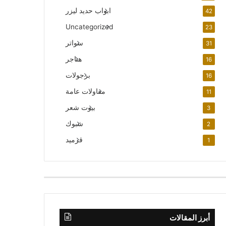
ابواب حديد ليزر
42
Uncategorized
23
سواتر
31
هناجر
16
برجولات
16
مقاولات عامة
11
بيوت شعر
3
شبوك
2
قرميد
1
أبرز المقالات