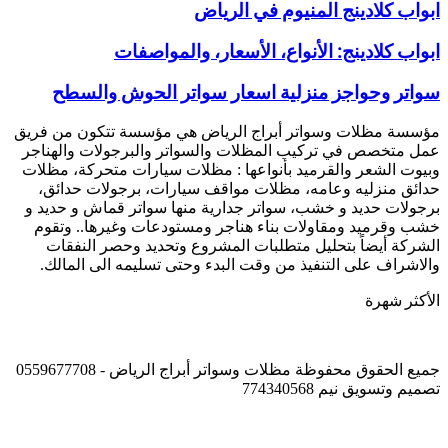
ابواب
ابواب كلادينج المنيوم في الرياض
كلادينج
المنيوم
ابواب
ابواب كلادينج: الأنواع، الأسعار، والمواصفات
في
كلادينج:
الرياض
الأنواع،
سواتر
سواتر وحواجز منزلية اسعار سواتر الحوش والسطح
الأسعار،
وحواجز
والمواصفات
منزلية
مؤسسة مظلات وسواتر أبراج الرياض هي مؤسسة تتكون من فريق
اسعار
عمل متخصص في تركيب المظلات والسواتر والبرجولات والهناجر
سواتر
وبيوت الشعر والقرميد بأنواعها : مظلات سيارات متحركة، مظلات
الحوش
حدائق منزليه وعامه، مظلات مواقف سيارات، برجولات حدائق،
والسطح
برجولات حديد و خشب، سواتر جدارية منها سواتر قماش و حديد و
خشب وقرميد ومقاولات بناء هناجر ومستودعات وغيرها.. وتقوم
الشركة أيضاً بتحليل متطلبات المشروع وتحديد وحصر النفقات
والاشراف على التنفيذ من وقت البدء وحتى تسليمه الى المالك.
الأكثر شهرة
جميع الحقوق محفوظة مظلات وسواتر أبراج الرياض - 0559677708
تصميم وتسويق نيم 774340568
زر
الذهاب