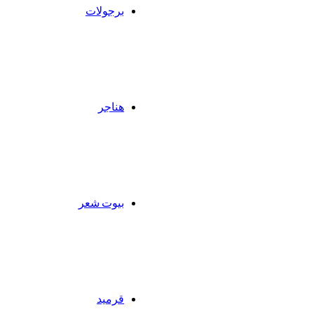
برجولات
هناجر
بيوت شعر
قرميد