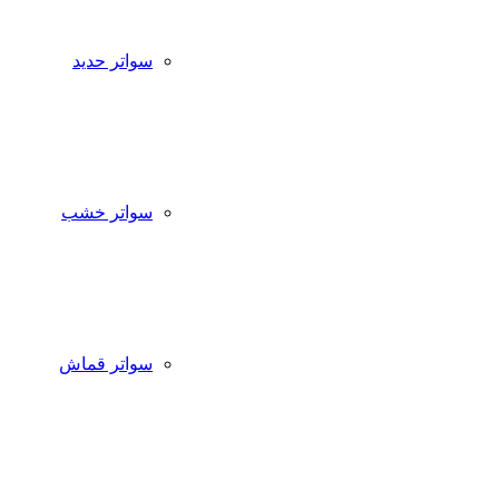
سواتر حديد
سواتر خشب
سواتر قماش