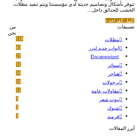
تتوفر بأشكال وتصاميم حديثة لدي مؤسستنا ويتم تنفيذ مظلات
الخشب للحدائق داخل…
أكمل القراءة »
تصنيفات
من
نحن
118
مظلات
43
ابواب حديد ليزر
23
Uncategorized
31
سواتر
16
هناجر
16
برجولات
11
مقاولات عامة
3
بيوت شعر
2
شبوك
1
قرميد
أبرز المقالات