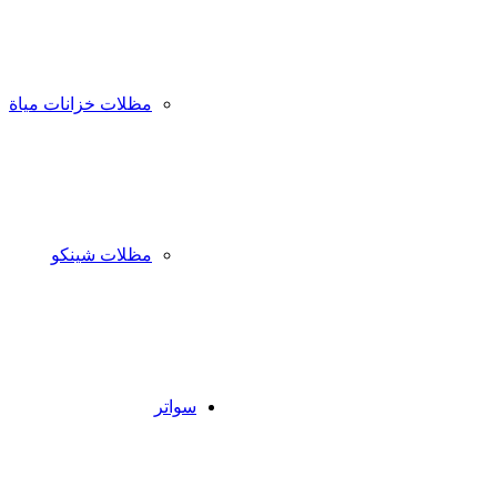
مظلات خزانات مياة
مظلات شينكو
سواتر