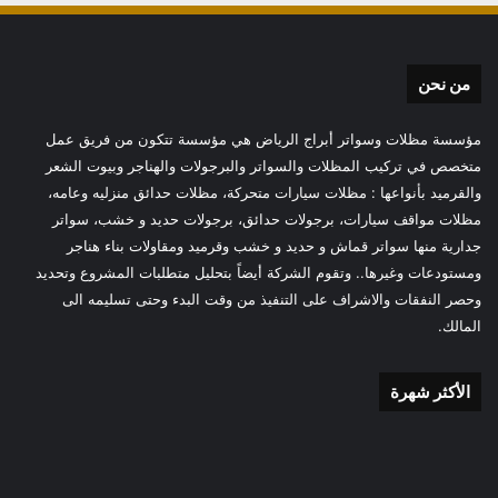
من نحن
مؤسسة مظلات وسواتر أبراج الرياض هي مؤسسة تتكون من فريق عمل
متخصص في تركيب المظلات والسواتر والبرجولات والهناجر وبيوت الشعر
والقرميد بأنواعها : مظلات سيارات متحركة، مظلات حدائق منزليه وعامه،
مظلات مواقف سيارات، برجولات حدائق، برجولات حديد و خشب، سواتر
جدارية منها سواتر قماش و حديد و خشب وقرميد ومقاولات بناء هناجر
ومستودعات وغيرها.. وتقوم الشركة أيضاً بتحليل متطلبات المشروع وتحديد
وحصر النفقات والاشراف على التنفيذ من وقت البدء وحتى تسليمه الى
المالك.
الأكثر شهرة