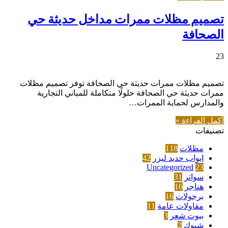
تصميم مظلات ممرات مداخل حديثة حي
الصحافة
23
تصميم مظلات ممرات حديثة حي الصحافة توفر تصميم مظلات
ممرات حديثة حي الصحافة حلولًا متكاملة للمباني التجارية
والمدارس لحماية الممرات…
أكمل القراءة »
تصنيفات
مظلات
118
ابواب حديد ليزر
42
Uncategorized
23
سواتر
31
هناجر
16
برجولات
16
مقاولات عامة
11
بيوت شعر
3
شبوك
2