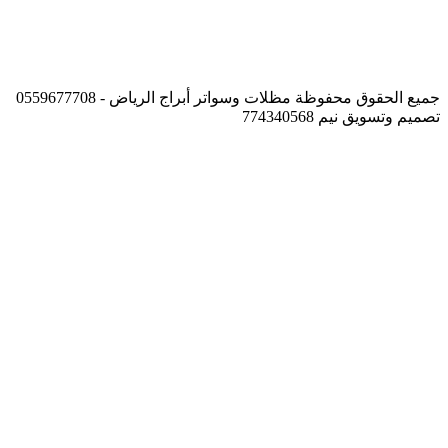
جميع الحقوق محفوظة مظلات وسواتر أبراج الرياض - 0559677708
تصميم وتسويق نيم 774340568
زر
الذهاب
إلى
الأعلى