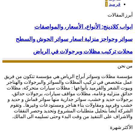
قرميد
1
أبرز المقالات
ابواب
ابواب كلادينج: الأنواع، الأسعار، والمواصفات
كلادينج:
الأنواع،
سواتر
سواتر وحواجز منزلية اسعار سواتر الحوش والسطح
الأسعار،
وحواجز
والمواصفات
منزلية
محلات
محلات تركيب مظلات وبرجولات في الرياض
اسعار
تركيب
سواتر
مظلات
من نحن
الحوش
وبرجولات
والسطح
في
مؤسسة مظلات وسواتر أبراج الرياض هي مؤسسة تتكون من فريق
الرياض
عمل متخصص في تركيب المظلات والسواتر والبرجولات والهناجر
وبيوت الشعر والقرميد بأنواعها : مظلات سيارات متحركة، مظلات
حدائق منزليه وعامه، مظلات مواقف سيارات، برجولات حدائق،
برجولات حديد و خشب، سواتر جدارية منها سواتر قماش و حديد و
خشب وقرميد ومقاولات بناء هناجر ومستودعات وغيرها.. وتقوم
الشركة أيضاً بتحليل متطلبات المشروع وتحديد وحصر النفقات
والاشراف على التنفيذ من وقت البدء وحتى تسليمه الى المالك.
الأكثر شهرة