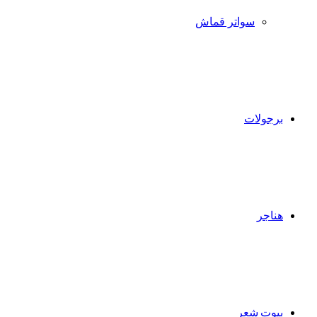
سواتر قماش
برجولات
هناجر
بيوت شعر