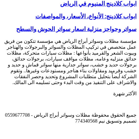
ابواب
ابواب كلادينج المنيوم في الرياض
كلادينج
المنيوم
ابواب
ابواب كلادينج: الأنواع، الأسعار، والمواصفات
في
كلادينج:
الرياض
الأنواع،
سواتر
سواتر وحواجز منزلية اسعار سواتر الحوش والسطح
الأسعار،
وحواجز
والمواصفات
منزلية
مؤسسة مظلات وسواتر أبراج الرياض هي مؤسسة تتكون من فريق
اسعار
عمل متخصص في تركيب المظلات والسواتر والبرجولات والهناجر
سواتر
وبيوت الشعر والقرميد بأنواعها : مظلات سيارات متحركة، مظلات
الحوش
حدائق منزليه وعامه، مظلات مواقف سيارات، برجولات حدائق،
والسطح
برجولات حديد و خشب، سواتر جدارية منها سواتر قماش و حديد و
خشب وقرميد ومقاولات بناء هناجر ومستودعات وغيرها.. وتقوم
الشركة أيضاً بتحليل متطلبات المشروع وتحديد وحصر النفقات
والاشراف على التنفيذ من وقت البدء وحتى تسليمه الى المالك.
الأكثر شهرة
جميع الحقوق محفوظة مظلات وسواتر أبراج الرياض - 0559677708
تصميم وتسويق نيم 774340568
زر
الذهاب