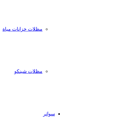
مظلات خزانات مياة
مظلات شينكو
سواتر