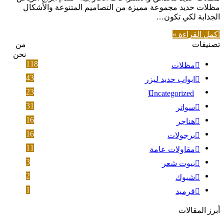
مظلات حديد مجموعة مميزة من التصاميم المتنوعة والأشكال
الجذابة لكي تكون…
أكمل القراءة »
تصنيفات
من
نحن
118
مظلات
43
ابواب حديد ليزر
23
Uncategorized
31
سواتر
16
هناجر
16
برجولات
11
مقاولات عامة
3
بيوت شعر
2
شبوك
1
قرميد
أبرز المقالات