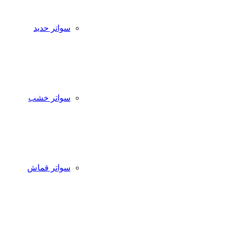
سواتر حديد
سواتر خشب
سواتر قماش