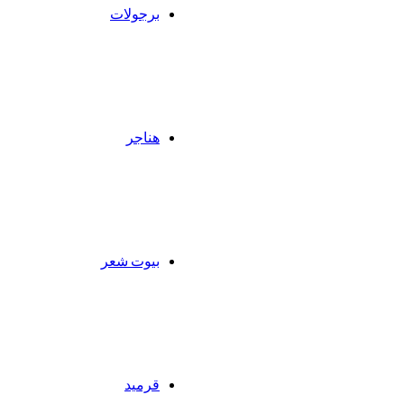
برجولات
هناجر
بيوت شعر
قرميد