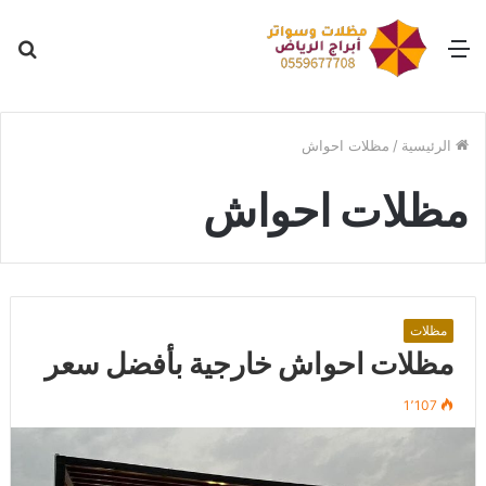
القائمة
بح
عن
الرئيسية
/
مظلات احواش
مظلات احواش
مظلات
مظلات احواش خارجية بأفضل سعر
1٬107