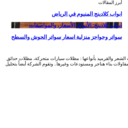
أبرز المقالات
ابواب
ابواب كلادينج المنيوم في الرياض
كلادينج
المنيوم
ابواب
ابواب كلادينج: الأنواع، الأسعار، والمواصفات
في
كلادينج:
الرياض
الأنواع،
سواتر
سواتر وحواجز منزلية اسعار سواتر الحوش والسطح
الأسعار،
وحواجز
والمواصفات
منزلية
اسعار
سواتر
شعر والقرميد بأنواعها : مظلات سيارات متحركة، مظلات حدائق
الحوش
لات بناء هناجر ومستودعات وغيرها.. وتقوم الشركة أيضاً بتحليل
والسطح