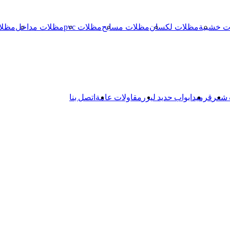
ت خشبية
مظلات لكسان
مظلات مسابح
مظلات pvc
مظلات مداخل
مظلا
 شعر
قرميد
ابواب حديد ليزر
مقاولات عامة
اتصل بنا