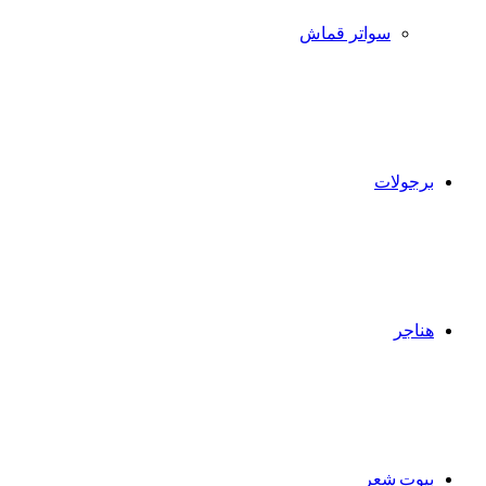
سواتر قماش
برجولات
هناجر
بيوت شعر