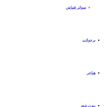
سواتر قماش
برجولات
هناجر
بيوت شعر