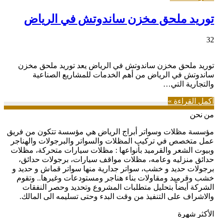
توريد ملحق مخزن ساندوتش في الرياض
32
توريد ملحق مخزن ساندوتش في الرياض يعد توريد ملحق مخزن
ساندوتش في الرياض من أهم الخدمات للمشاريع الصناعية
والتجارية التي…
أكمل القراءة »
من نحن
مؤسسة مظلات وسواتر أبراج الرياض هي مؤسسة تتكون من فريق
عمل متخصص في تركيب المظلات والسواتر والبرجولات والهناجر
وبيوت الشعر والقرميد بأنواعها : مظلات سيارات متحركة، مظلات
حدائق منزليه وعامه، مظلات مواقف سيارات، برجولات حدائق،
برجولات حديد و خشب، سواتر جدارية منها سواتر قماش و حديد و
خشب وقرميد ومقاولات بناء هناجر ومستودعات وغيرها.. وتقوم
الشركة أيضاً بتحليل متطلبات المشروع وتحديد وحصر النفقات
والاشراف على التنفيذ من وقت البدء وحتى تسليمه الى المالك.
الأكثر شهرة