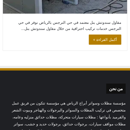
مقاول سندوتش بنل معتمد في حي النرجس بالرياض نوفر في حي
النرجس خدمات تركيب احترافية من خلال مقاول سندوتش بنل…
أكمل القراءة »
من نحن
مؤسسة مظلات وسواتر أبراج الرياض هي مؤسسة تتكون من فريق عمل
متخصص في تركيب المظلات والسواتر والبرجولات والهناجر وبيوت الشعر
والقرميد بأنواعها : مظلات سيارات متحركة، مظلات حدائق منزليه وعامه،
مظلات مواقف سيارات، برجولات حدائق، برجولات حديد و خشب، سواتر