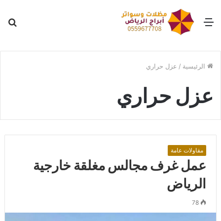
القائمة
بح
عن
الرئيسية
/
عزل حراري
عزل حراري
مقاولات عامة
عمل غرف مجالس مغلقة خارجية
الرياض
78