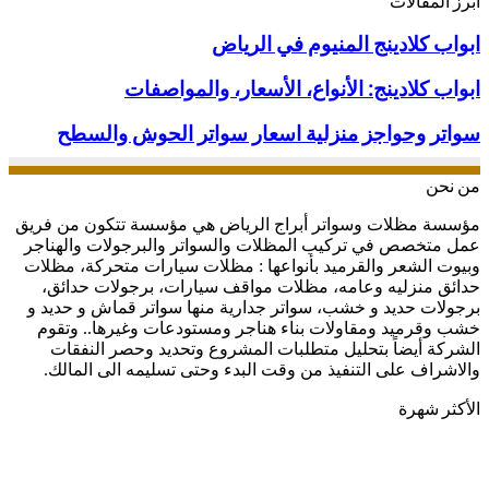
أبرز المقالات
ابواب
ابواب كلادينج المنيوم في الرياض
كلادينج
المنيوم
ابواب
ابواب كلادينج: الأنواع، الأسعار، والمواصفات
في
كلادينج:
الرياض
الأنواع،
سواتر
سواتر وحواجز منزلية اسعار سواتر الحوش والسطح
الأسعار،
وحواجز
والمواصفات
منزلية
من نحن
اسعار
سواتر
مؤسسة مظلات وسواتر أبراج الرياض هي مؤسسة تتكون من فريق
الحوش
عمل متخصص في تركيب المظلات والسواتر والبرجولات والهناجر
والسطح
وبيوت الشعر والقرميد بأنواعها : مظلات سيارات متحركة، مظلات
حدائق منزليه وعامه، مظلات مواقف سيارات، برجولات حدائق،
برجولات حديد و خشب، سواتر جدارية منها سواتر قماش و حديد و
خشب وقرميد ومقاولات بناء هناجر ومستودعات وغيرها.. وتقوم
الشركة أيضاً بتحليل متطلبات المشروع وتحديد وحصر النفقات
والاشراف على التنفيذ من وقت البدء وحتى تسليمه الى المالك.
الأكثر شهرة