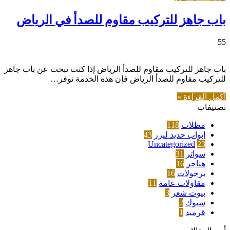
باب جاهز للتركيب مقاوم للصدأ في الرياض
55
باب جاهز للتركيب مقاوم للصدأ الرياض إذا كنت تبحث عن باب جاهز
للتركيب مقاوم للصدأ الرياض فإن هذه الخدمة توفر…
أكمل القراءة »
تصنيفات
مظلات
118
ابواب حديد ليزر
43
Uncategorized
23
سواتر
31
هناجر
16
برجولات
16
مقاولات عامة
11
بيوت شعر
3
شبوك
2
قرميد
1