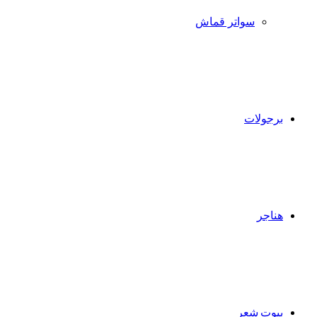
سواتر قماش
برجولات
هناجر
بيوت شعر