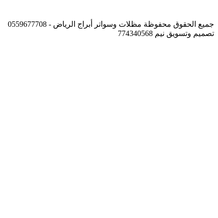
جميع الحقوق محفوظة مظلات وسواتر أبراج الرياض - 0559677708
تصميم وتسويق نيم 774340568
زر
الذهاب
إلى
الأعلى