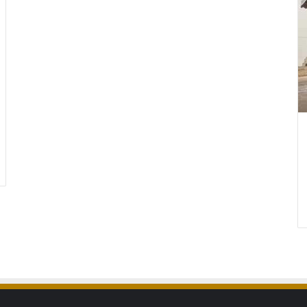
ابواب
كلادينج
المنيوم
في
الرياض
ة اسعار سواتر
ابواب كلادينج المنيوم في الرياض