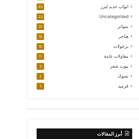
ابواب حديد ليزر
43
Uncategorized
23
سواتر
31
هناجر
16
برجولات
16
مقاولات عامة
11
بيوت شعر
3
شبوك
2
قرميد
1
أبرز المقالات