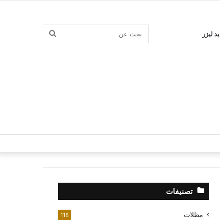
بحث
د ليزر
عن
تصنيفات
مظلات
118