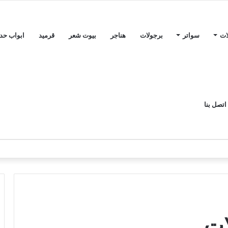
ات
سواتر
برجولات
هناجر
بيوت شعر
قرميد
ابواب حدي
اتصل بنا
ات