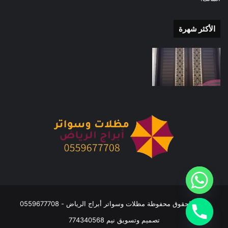
الأكثر شهرة
جميع الحقوق محفوظة مظلات وسواتر أبراج الرياض - 0559677708
تصميم وتسويق نيم 774340568