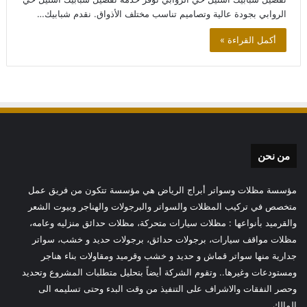
الروابي بجودة عالية وتصاميم تناسب مختلف الأذواق. نقدم شبابيك…
أكمل القراءة »
من نحن
مؤسسة مظلات وسواتر أبراج الرياض هي مؤسسة تتكون من فريق عمل
متخصص في تركيب المظلات والسواتر والبرجولات والهناجر وبيوت الشعر
والقرميد بأنواعها : مظلات سيارات متحركة، مظلات حدائق منزليه وعامه،
مظلات مواقف سيارات، برجولات حدائق، برجولات حديد و خشب، سواتر
جدارية منها سواتر قماش و حديد و خشب وقرميد ومقاولات بناء هناجر
ومستودعات وغيرها.. وتقوم الشركة أيضاً بتحليل متطلبات المشروع وتحديد
وحصر النفقات والاشراف على التنفيذ من وقت البدء وحتى تسليمه الى
المالك.