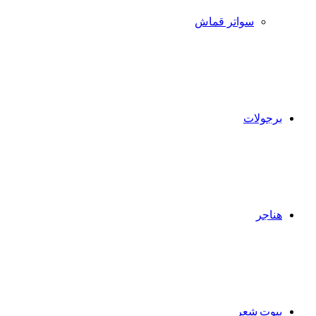
سواتر قماش
برجولات
هناجر
بيوت شعر