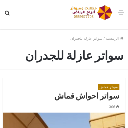
القائمة
بح
عن
الرئيسية
/
سواتر عازلة للجدران
سواتر عازلة للجدران
سواتر قماش
سواتر احواش قماش
396