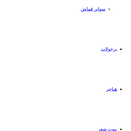
سواتر قماش
برجولات
هناجر
بيوت شعر