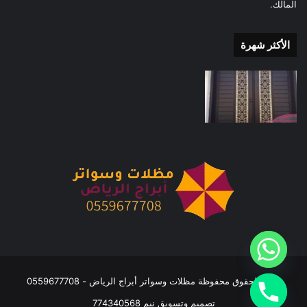
المالك.
الأكثر شهرة
جميع الحقوق محفوظة مظلات وسواتر أبراج الرياض - 0559677708
تصميم وتسويق نيم 774340568