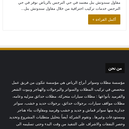
مقاول سندوتش بنل معتمد في حي النرجس بالرياض نوفر في حي
النرجس خدمات تركيب احترافية من خلال مقاول سندوتش بنل…
أكمل القراءة »
من نحن
مؤسسة مظلات وسواتر أبراج الرياض هي مؤسسة تتكون من فريق عمل
متخصص في تركيب المظلات والسواتر والبرجولات والهناجر وبيوت الشعر
والقرميد بأنواعها : مظلات سيارات متحركة، مظلات حدائق منزليه وعامه،
مظلات مواقف سيارات، برجولات حدائق، برجولات حديد و خشب، سواتر
جدارية منها سواتر قماش و حديد و خشب وقرميد ومقاولات بناء هناجر
ومستودعات وغيرها.. وتقوم الشركة أيضاً بتحليل متطلبات المشروع وتحديد
وحصر النفقات والاشراف على التنفيذ من وقت البدء وحتى تسليمه الى