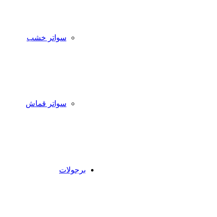
سواتر خشب
سواتر قماش
برجولات