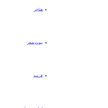
هناجر
بيوت شعر
قرميد