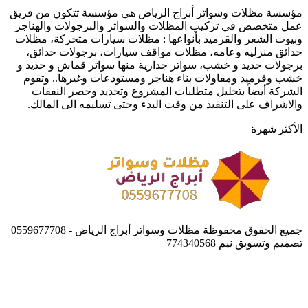
والمواصفات
منزلية
مؤسسة مظلات وسواتر أبراج الرياض هي مؤسسة تتكون من فريق
اسعار
عمل متخصص في تركيب المظلات والسواتر والبرجولات والهناجر
سواتر
وبيوت الشعر والقرميد بأنواعها : مظلات سيارات متحركة، مظلات
الحوش
حدائق منزليه وعامه، مظلات مواقف سيارات، برجولات حدائق،
والسطح
برجولات حديد و خشب، سواتر جدارية منها سواتر قماش و حديد و
خشب وقرميد ومقاولات بناء هناجر ومستودعات وغيرها.. وتقوم
الشركة أيضاً بتحليل متطلبات المشروع وتحديد وحصر النفقات
والاشراف على التنفيذ من وقت البدء وحتى تسليمه الى المالك.
الأكثر شهرة
جميع الحقوق محفوظة مظلات وسواتر أبراج الرياض - 0559677708
تصميم وتسويق نيم 774340568
زر
الذهاب
إلى
الأعلى