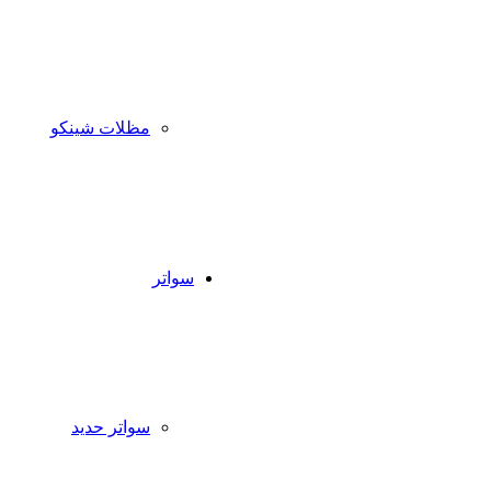
مظلات شينكو
سواتر
سواتر حديد