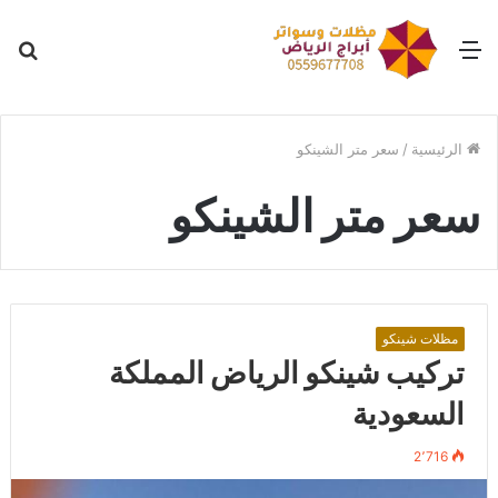
القائمة
بح
عن
الرئيسية
/
سعر متر الشينكو
سعر متر الشينكو
مظلات شينكو
تركيب شينكو الرياض المملكة
السعودية
2٬716