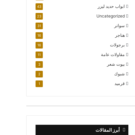
ابواب حديد ليزر
43
Uncategorized
23
سواتر
31
هناجر
16
برجولات
16
مقاولات عامة
11
بيوت شعر
3
شبوك
2
قرميد
1
أبرز المقالات