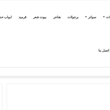
ات
سواتر
برجولات
هناجر
بيوت شعر
قرميد
ابواب حدي
اتصل بنا