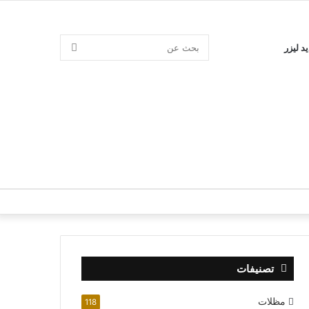
بحث
د ليزر
عن
تصنيفات
مظلات
118