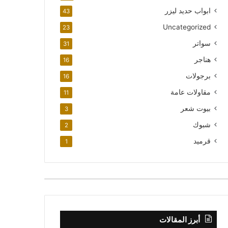
ابواب حديد ليزر
43
Uncategorized
23
سواتر
31
هناجر
16
برجولات
16
مقاولات عامة
11
بيوت شعر
3
شبوك
2
قرميد
1
أبرز المقالات