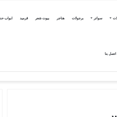
ات
سواتر
برجولات
هناجر
بيوت شعر
قرميد
ابواب حدي
اتصل بنا
س