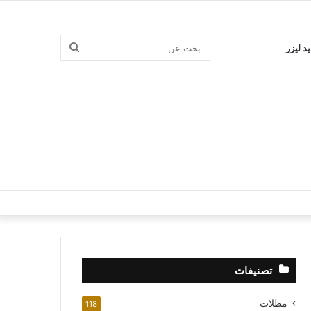
بحث
د ليزر
عن
تصنيفات
مظلات
118