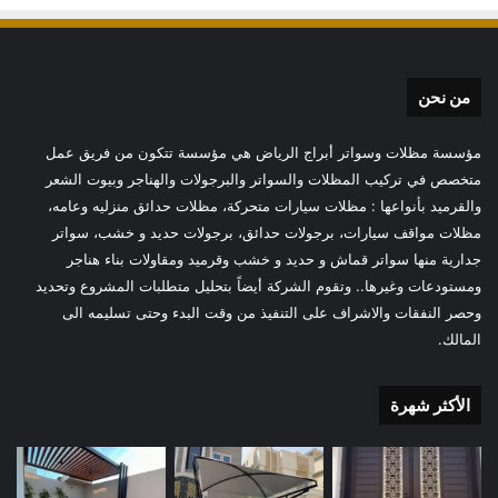
من نحن
مؤسسة مظلات وسواتر أبراج الرياض هي مؤسسة تتكون من فريق عمل
متخصص في تركيب المظلات والسواتر والبرجولات والهناجر وبيوت الشعر
والقرميد بأنواعها : مظلات سيارات متحركة، مظلات حدائق منزليه وعامه،
مظلات مواقف سيارات، برجولات حدائق، برجولات حديد و خشب، سواتر
جدارية منها سواتر قماش و حديد و خشب وقرميد ومقاولات بناء هناجر
ومستودعات وغيرها.. وتقوم الشركة أيضاً بتحليل متطلبات المشروع وتحديد
وحصر النفقات والاشراف على التنفيذ من وقت البدء وحتى تسليمه الى
المالك.
الأكثر شهرة