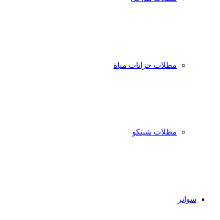
مظلات خزانات مياة
مظلات شينكو
سواتر