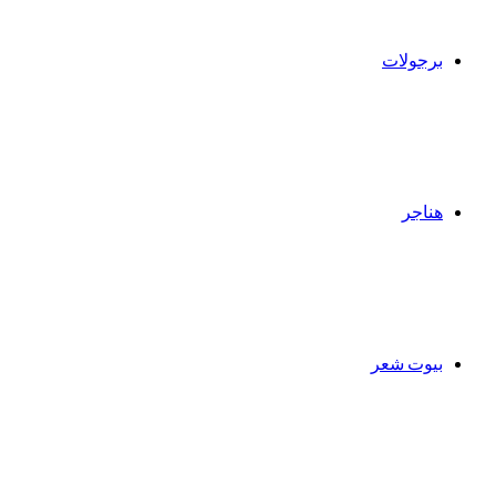
برجولات
هناجر
بيوت شعر