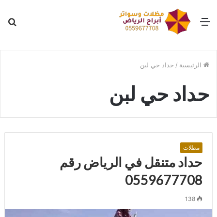
القائمة
بح
عن
الرئيسية
/
حداد حي لبن
حداد حي لبن
مظلات
حداد متنقل في الرياض رقم
0559677708
138