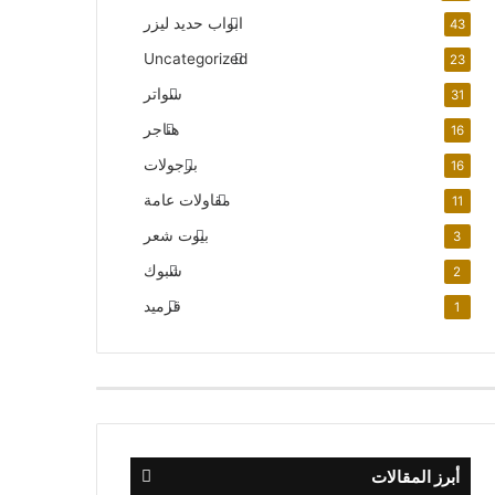
ابواب حديد ليزر
43
Uncategorized
23
سواتر
31
هناجر
16
برجولات
16
مقاولات عامة
11
بيوت شعر
3
شبوك
2
قرميد
1
أبرز المقالات