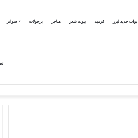
بواب حديد ليزر
قرميد
بيوت شعر
هناجر
برجولات
سواتر
اتص