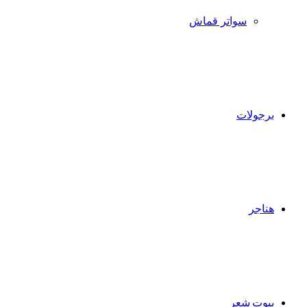
سواتر قماش
برجولات
هناجر
بيوت شعر