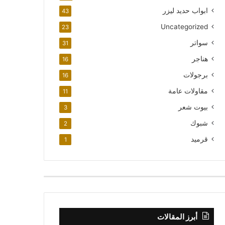
ابواب حديد ليزر
43
Uncategorized
23
سواتر
31
هناجر
16
برجولات
16
مقاولات عامة
11
بيوت شعر
3
شبوك
2
قرميد
1
أبرز المقالات