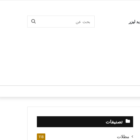
بحث
د ليزر
عن
تصنيفات
مظلات
118