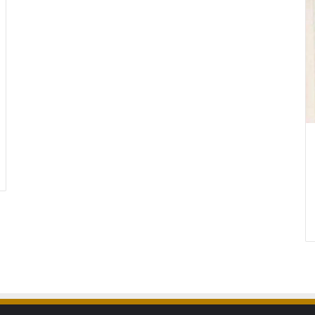
ابواب
كلادينج
المنيوم
في
الرياض
ة اسعار سواتر
ابواب كلادينج المنيوم في الرياض