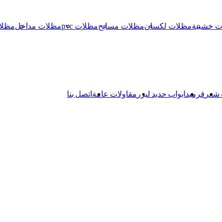
ت خشبية
مظلات لكسان
مظلات مسابح
مظلات pvc
مظلات مداخل
مظلا
 شعر
قرميد
ابواب حديد ليزر
مقاولات عامة
اتصل بنا