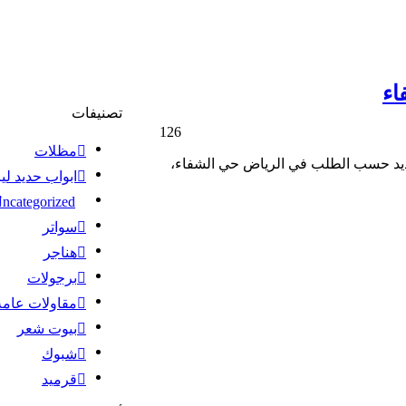
اء
تصنيفات
126
مظلات
يد حسب الطلب في الرياض حي الشفاء،
ابواب حديد لي
ncategorized
سواتر
هناجر
برجولات
مقاولات عامة
بيوت شعر
شبوك
قرميد