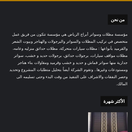
من نحن
مؤسسة مظلات وسواتر أبراج الرياض هي مؤسسة تتكون من فريق عمل
متخصص في تركيب المظلات والسواتر والبرجولات والهناجر وبيوت الشعر
والقرميد بأنواعها : مظلات سيارات متحركة، مظلات حدائق منزليه وعامه،
مظلات مواقف سيارات، برجولات حدائق، برجولات حديد و خشب، سواتر
جدارية منها سواتر قماش و حديد و خشب وقرميد ومقاولات بناء هناجر
ومستودعات وغيرها.. وتقوم الشركة أيضاً بتحليل متطلبات المشروع وتحديد
وحصر النفقات والاشراف على التنفيذ من وقت البدء وحتى تسليمه الى
المالك.
الأكثر شهرة