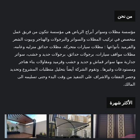
من نحن
مؤسسة مظلات وسواتر أبراج الرياض هي مؤسسة تتكون من فريق عمل
متخصص في تركيب المظلات والسواتر والبرجولات والهناجر وبيوت الشعر
والقرميد بأنواعها : مظلات سيارات متحركة، مظلات حدائق منزليه وعامه،
مظلات مواقف سيارات، برجولات حدائق، برجولات حديد و خشب، سواتر
جدارية منها سواتر قماش و حديد و خشب وقرميد ومقاولات بناء هناجر
ومستودعات وغيرها.. وتقوم الشركة أيضاً بتحليل متطلبات المشروع وتحديد
وحصر النفقات والاشراف على التنفيذ من وقت البدء وحتى تسليمه الى
المالك.
الأكثر شهرة