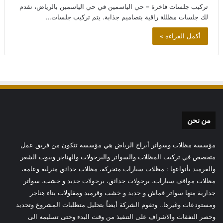
تركيب جلسات فاخرة – حي الياسمين في حي الياسمين بالرياض، نقدم
لك جلسات مظللة راقية بتصاميم جذابة. يتم تركيب جلسات…
أكمل القراءة »
من نحن
مؤسسة مظلات وسواتر أبراج الرياض هي مؤسسة تتكون من فريق عمل
متخصص في تركيب المظلات والسواتر والبرجولات والهناجر وبيوت الشعر
والقرميد بأنواعها : مظلات سيارات متحركة، مظلات حدائق منزليه وعامه،
مظلات مواقف سيارات، برجولات حدائق، برجولات حديد و خشب، سواتر
جدارية منها سواتر قماش و حديد و خشب وقرميد ومقاولات بناء هناجر
ومستودعات وغيرها.. وتقوم الشركة أيضاً بتحليل متطلبات المشروع وتحديد
وحصر النفقات والاشراف على التنفيذ من وقت البدء وحتى تسليمه الى