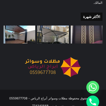
المالك.
الأكثر شهرة
جميع الحقوق محفوظة مظلات وسواتر أبراج الرياض - 0559677708
تصميم وتسويق نيم 774340568