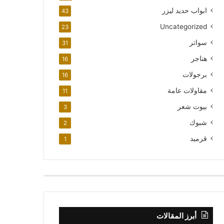
ابواب حديد ليزر
43
Uncategorized
23
سواتر
31
هناجر
16
برجولات
16
مقاولات عامة
11
بيوت شعر
3
شبوك
2
قرميد
1
أبرز المقالات