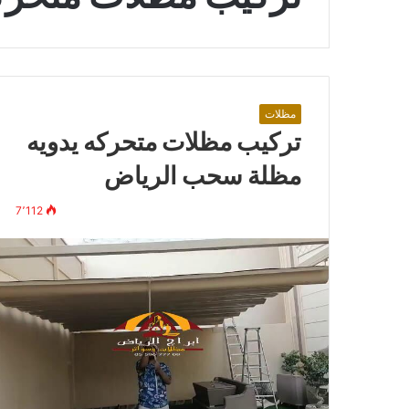
مظلات
تركيب مظلات متحركه يدويه
مظلة سحب الرياض
7٬112