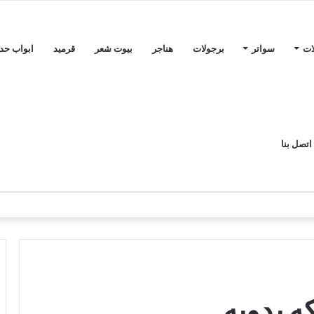
ات
سواتر
برجولات
هناجر
بيوت شعر
قرميد
ابواب حدي
اتصل بنا
 يدويه