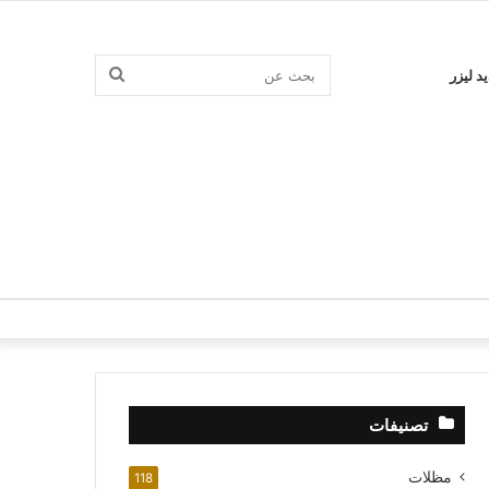
بحث
د ليزر
عن
تصنيفات
مظلات
118