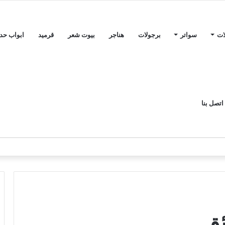
ات
سواتر
برجولات
هناجر
بيوت شعر
قرميد
ابواب حدي
اتصل بنا
ئق