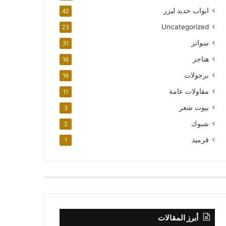
ابواب حديد ليزر
42
Uncategorized
23
سواتر
31
هناجر
16
برجولات
16
مقاولات عامة
11
بيوت شعر
3
شبوك
2
قرميد
1
أبرز المقالات