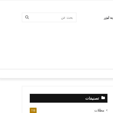
بحث
د ليزر
عن
تصنيفات
مظلات
118