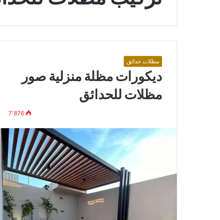
مظلات حدائق
ديكورات مظلة منزلية صور
مظلات للحدائق
7٬876