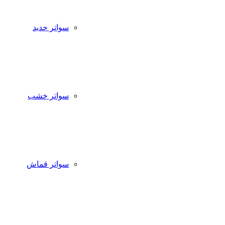
سواتر حديد
سواتر خشب
سواتر قماش