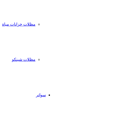
مظلات خزانات مياة
مظلات شينكو
سواتر