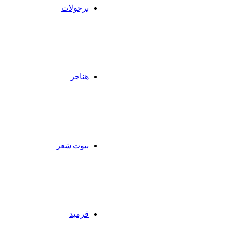
برجولات
هناجر
بيوت شعر
قرميد