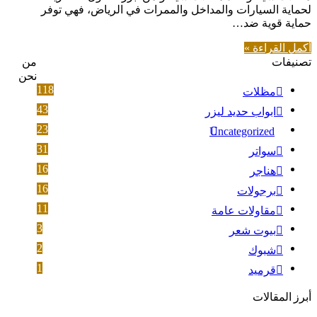
لحماية السيارات والمداخل والممرات في الرياض، فهي توفر
حماية قوية ضد…
أكمل القراءة »
تصنيفات
من
نحن
118
مظلات
43
ابواب حديد ليزر
23
Uncategorized
31
سواتر
16
هناجر
16
برجولات
11
مقاولات عامة
3
بيوت شعر
2
شبوك
1
قرميد
أبرز المقالات