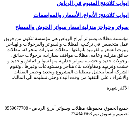
ابواب
ابواب كلادينج المنيوم في الرياض
كلادينج
المنيوم
ابواب
ابواب كلادينج: الأنواع، الأسعار، والمواصفات
في
كلادينج:
الرياض
الأنواع،
سواتر
سواتر وحواجز منزلية اسعار سواتر الحوش والسطح
الأسعار،
وحواجز
والمواصفات
منزلية
مؤسسة مظلات وسواتر أبراج الرياض هي مؤسسة تتكون من فريق
اسعار
عمل متخصص في تركيب المظلات والسواتر والبرجولات والهناجر
سواتر
وبيوت الشعر والقرميد بأنواعها : مظلات سيارات متحركة، مظلات
الحوش
حدائق منزليه وعامه، مظلات مواقف سيارات، برجولات حدائق،
والسطح
برجولات حديد و خشب، سواتر جدارية منها سواتر قماش و حديد و
خشب وقرميد ومقاولات بناء هناجر ومستودعات وغيرها.. وتقوم
الشركة أيضاً بتحليل متطلبات المشروع وتحديد وحصر النفقات
والاشراف على التنفيذ من وقت البدء وحتى تسليمه الى المالك.
الأكثر شهرة
جميع الحقوق محفوظة مظلات وسواتر أبراج الرياض - 0559677708
تصميم وتسويق نيم 774340568
زر
الذهاب