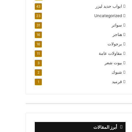
ابواب حديد ليزر
43
Uncategorized
23
سواتر
31
هناجر
16
برجولات
16
مقاولات عامة
11
بيوت شعر
3
شبوك
2
قرميد
1
أبرز المقالات