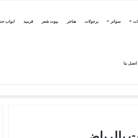
ات
سواتر
برجولات
هناجر
بيوت شعر
قرميد
ابواب حدي
اتصل بنا
ت بالرياض