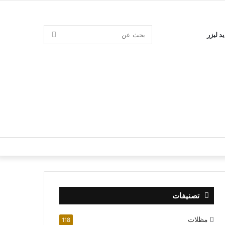
بحث
د ليزر
عن
تصنيفات
مظلات
118