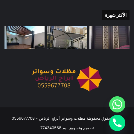
الأكثر شهرة
جميع الحقوق محفوظة مظلات وسواتر أبراج الرياض - 0559677708
تصميم وتسويق نيم 774340568