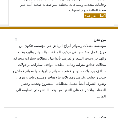
وخامات متعددة ومساحات مختلفة بمواصفات صحية آمنة علي
صحة الطلبة تدوم لسنوات…
أكمل القراءة »
من نحن
مؤسسة مظلات وسواتر أبراج الرياض هي مؤسسة تتكون من
فريق عمل متخصص في تركيب المظلات والسواتر والبرجولات
والهناجر وبيوت الشعر والقرميد بأنواعها : مظلات سيارات متحركة،
مظلات حدائق منزليه وعامه، مظلات مواقف سيارات، برجولات
حدائق، برجولات حديد و خشب، سواتر جدارية منها سواتر قماش و
حديد و خشب وقرميد ومقاولات بناء هناجر ومستودعات وغيرها..
وتقوم الشركة أيضاً بتحليل متطلبات المشروع وتحديد وحصر
النفقات والاشراف على التنفيذ من وقت البدء وحتى تسليمه الى
المالك.