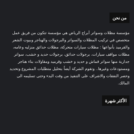
من نحن
مؤسسة مظلات وسواتر أبراج الرياض هي مؤسسة تتكون من فريق عمل
متخصص في تركيب المظلات والسواتر والبرجولات والهناجر وبيوت الشعر
والقرميد بأنواعها : مظلات سيارات متحركة، مظلات حدائق منزليه وعامه،
مظلات مواقف سيارات، برجولات حدائق، برجولات حديد و خشب، سواتر
جدارية منها سواتر قماش و حديد و خشب وقرميد ومقاولات بناء هناجر
ومستودعات وغيرها.. وتقوم الشركة أيضاً بتحليل متطلبات المشروع وتحديد
وحصر النفقات والاشراف على التنفيذ من وقت البدء وحتى تسليمه الى
المالك.
الأكثر شهرة