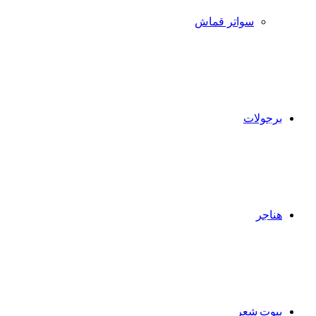
سواتر قماش
برجولات
هناجر
بيوت شعر