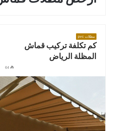
مظلات pvc
كم تكلفة تركيب قماش
المظلة الرياض
64