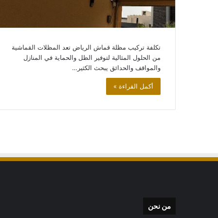
ابواب
كلادينج:
الأنواع،
الأسعار،
تكلفة تركيب مظلة قماش الرياض تعد المظلات القماشية
والمواصفات
من الحلول المثالية لتوفير الظل والحماية في المنازل
والمواقف والحدائق يبحث الكثير…
أكمل القراءة »
ابواب كلادينج: الأنوا
والمواصفات
من نحن