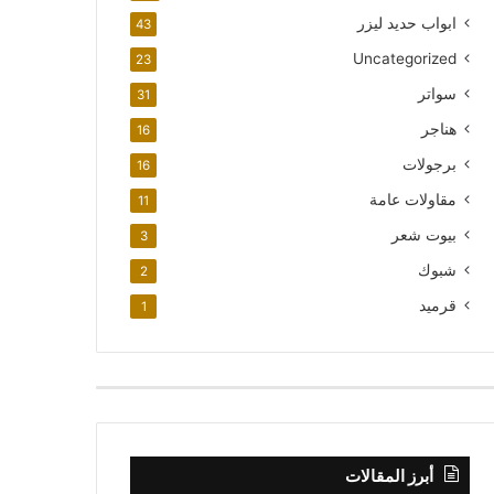
ابواب حديد ليزر
43
Uncategorized
23
سواتر
31
هناجر
16
برجولات
16
مقاولات عامة
11
بيوت شعر
3
شبوك
2
قرميد
1
أبرز المقالات