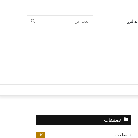
بحث
د ليزر
عن
تصنيفات
مظلات
119